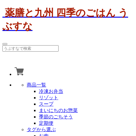
薬膳と九州 四季のごはん う
ぶすな
商品一覧
冷凍お弁当
リゾット
スープ
まいにちのお惣菜
季節のごちそう
定期便
タグから選ぶ
お肉